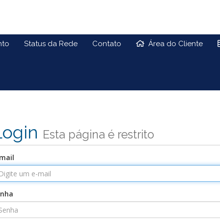
nto
Status da Rede
Contato
Área do Cliente
Login
Esta página é restrito
mail
enha