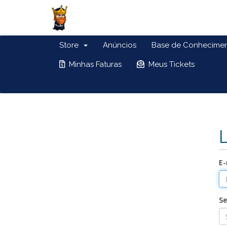
Store
Anúncios
Base de Conhecime
Minhas Faturas
Meus Tickets
E-
S